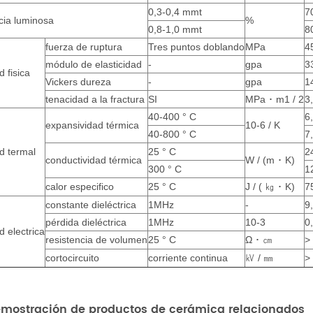
0,3-0,4 mmt
7
ncia luminosa
%
0,8-1,0 mmt
8
fuerza de ruptura
Tres puntos doblando
MPa
4
módulo de elasticidad
-
gpa
3
 fisica
Vickers dureza
-
gpa
1
tenacidad a la fractura
SI
MPa
･
m1 / 2
3
40-400 ° C
6
expansividad térmica
10-6 / K
40-800 ° C
7
d termal
25 ° C
2
conductividad térmica
W / (m
･
K)
300 ° C
1
calor especifico
25 ° C
J / (
･
K)
7
㎏
constante dieléctrica
1MHz
-
9
pérdida dieléctrica
1MHz
10-3
0
 electrica
resistencia de volumen
25 ° C
Ω
･
>
㎝
㎸
cortocircuito
corriente continua
/
>
㎜
emostración de productos de cerámica relacionados