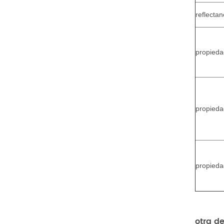
reflecta
propiedad
propieda
propiedad
otra d