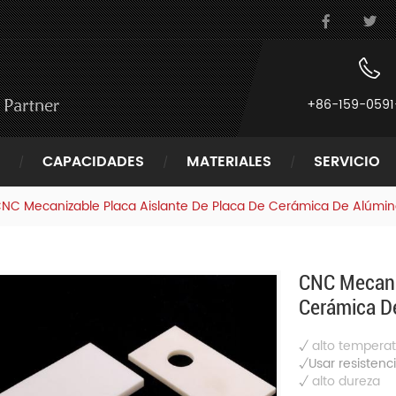
+86-159-0591
CAPACIDADES
MATERIALES
SERVICIO
NC Mecanizable Placa Aislante De Placa De Cerámica De Alúmina
CNC Mecaniz
Cerámica De
√
alto
temperat
√Usar resistenc
√
alto
dureza