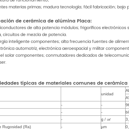
tura de funcionamiento;
es materias primas; madura tecnología; fácil fabricación; bajo p
icación de cerámica de alúmina Placa:
iconductores de alta potencia módulos; frigoríficos electrónicos
, circuitos de mezcla de potencia.
rgía inteligente componentes; alta frecuencia fuentes de alimen
ctrónica automotriz, electrónica aeroespacial y militar component
el solar componentes; conmutadores dedicados de telecomunicaci
er.
piedades típicas de materiales comunes de cerámica
A
unidad
A
-
-
9
-
-
b
㎤
d
-
g /
3
ie Rugosidad (Ra)
-
µm
0