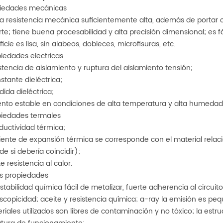
piedades mecánicas
na resistencia mecánica suficientemente alta, además de porta
te; tiene buena procesabilidad y alta precisión dimensional; es fá
icie es lisa, sin alabeos, dobleces, microfisuras, etc.
iedades electricas
istencia de aislamiento y ruptura del aislamiento tensión;
stante dieléctrica;
dida dieléctrica;
nto estable en condiciones de alta temperatura y alta humedad p
piedades termales
ductividad térmica;
ciente de expansión térmica se corresponde con el material rela
de si debería coincidir);
e resistencia al calor.
as propiedades
tabilidad química fácil de metalizar, fuerte adherencia al circuito
scopicidad; aceite y resistencia química; a-ray la emisión es pe
riales utilizados son libres de contaminación y no tóxico; la estr