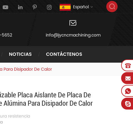
Español
-5652
info@jycncmachining.com
NOTICIAS
CONTÁCTENOS
 Para Disipador De Calor
able Placa Aislante De Placa De
 Alúmina Para Disipador De Calor
ura
resistencia
ia