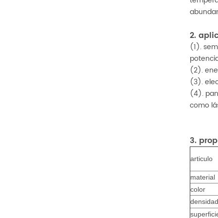
tempera
abundant
2. apl
(1). sem
potencia
(2). ene
(3). ele
(4). pan
como lás
3. pro
articulo
material
color
densida
superfic