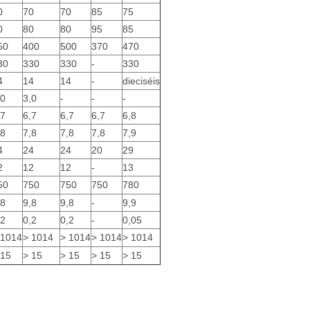
0
70
70
85
75
0
80
80
95
85
50
400
500
370
470
30
330
330
-
330
4
14
14
-
dieciséis
,0
3,0
-
-
-
,7
6,7
6,7
6,7
6,8
,8
7,8
7,8
7,8
7,9
4
24
24
20
29
2
12
12
-
13
50
750
750
750
780
,8
9,8
9,8
-
9,9
,2
0,2
0,2
-
0,05
 1014
> 1014
> 1014
> 1014
> 1014
 15
> 15
> 15
> 15
> 15