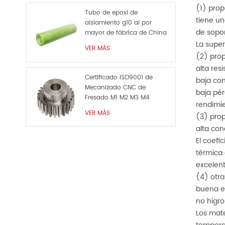
(1) pro
Tubo de epoxi de
tiene u
aislamiento g10 al por
de sopor
mayor de fábrica de China
La superf
VER MÁS
(2) prop
alta res
Certificado ISO9001 de
baja con
Mecanizado CNC de
baja pér
Fresado M1 M2 M3 M4
rendimie
Personalizado de Metal de
VER MÁS
(3) pro
la Pieza de Repuesto
alta con
El coefi
térmica 
excelent
(4) otr
buena es
no higro
Los mate