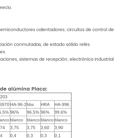
recio.
 semiconductores calentadores; circuitos de control de
tación conmutadas, de estado sólido relés.
es.
ones, sistemas de recepción; electrónica industrial
 de alúmina Placa:
l203
S970
HA-96-2
hbs
HRA
HA-996
6,5%
96%
96,5%
96%
99,6%
lanco
blanco
blanco
blanco
blanco
,74
3,75
3,75
3,60
3,90
,4
0,4
0,3
0,3
0,1