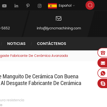
Español
-5652
info@jycncmachining.com
NOTICIAS
CONTÁCTENOS
sgaste Fabricante De Cerámica Avanzada
De Manguito De Cerámica Con Buena
 Al Desgaste Fabricante De Cerámica
ura
resistencia
ia