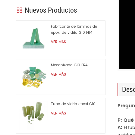
Nuevos Productos
Fabricante de láminas de
epoxi de vidrio G10 FR4
VER MÁS
Mecanizado G10 FR4
VER MÁS
Desc
Tubo de vidrio epoxi G10
Pregun
VER MÁS
P: Qué
A:
El tu
resisten