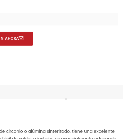
ÓN AHORA
e circonio o alúmina sinterizado. tiene una excelente
s fácil de soldar e instalar. es especialmente adecuado