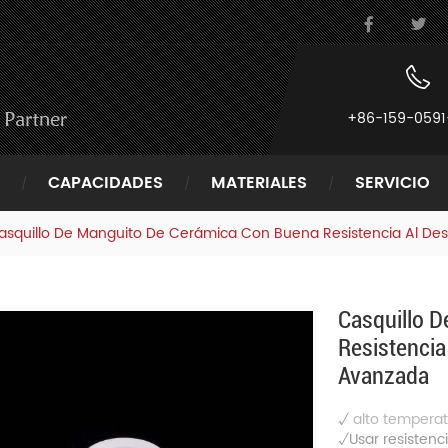
+86-159-0591
CAPACIDADES
MATERIALES
SERVICIO
asquillo De Manguito De Cerámica Con Buena Resistencia Al De
Casquillo 
Resistencia
Avanzada
√
alto
temperat
√Usar resistenc