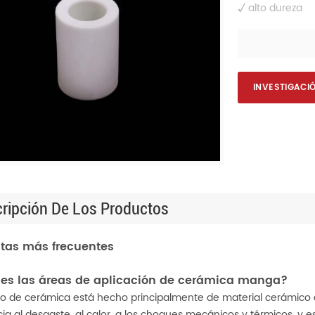
√
alto
dureza
INVESTIGACI
ripción De Los Productos
tas más frecuentes
 es las áreas de aplicación de cerámica manga?
bo de cerámica está hecho principalmente de material cerámico d
cia al desgaste, al calor, a los choques mecánicos y térmicos, y e