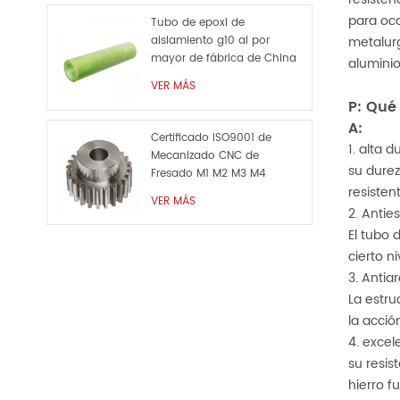
para oca
Tubo de epoxi de
metalurg
aislamiento g10 al por
mayor de fábrica de China
aluminio
VER MÁS
P: Qué
A:
Certificado ISO9001 de
1. alta d
Mecanizado CNC de
su durez
Fresado M1 M2 M3 M4
resisten
Personalizado de Metal de
VER MÁS
la Pieza de Repuesto
2. Anties
El tubo 
cierto n
3. Antia
La estru
la acció
4. excel
su resis
hierro f