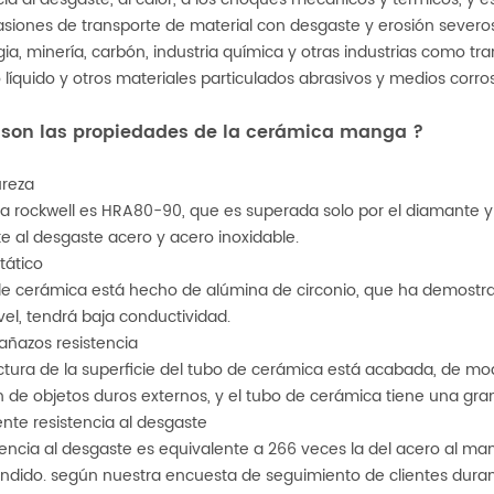
siones de transporte de material con desgaste y erosión severos.
ia, minería, carbón, industria química y otras industrias como tra
 líquido y otros materiales particulados abrasivos y medios corros
 son las propiedades de la cerámica
manga
?
ureza
a rockwell es HRA80-90, que es superada solo por el diamante y 
te al desgaste acero y acero inoxidable.
tático
de cerámica está hecho de alúmina de circonio, que ha demostra
ivel, tendrá baja conductividad.
rañazos resistencia
ctura de la superficie del tubo de cerámica está acabada, de m
n de objetos duros externos, y el tubo de cerámica tiene una gran
ente resistencia al desgaste
tencia al desgaste es equivalente a 266 veces la del acero al ma
undido. según nuestra encuesta de seguimiento de clientes duran