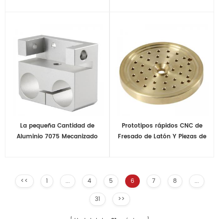
la Fabricación de Piezas de
Top Molienda de Proveedor de
Servicio
Servicios
La pequeña Cantidad de
Prototipos rápidos CNC de
Aluminio 7075 Mecanizado
Fresado de Latón Y Piezas de
CNC de Aluminio de piezas de
Torneado CNC Parte de Latón
Repuesto
<<
1
...
4
5
6
7
8
...
31
>>