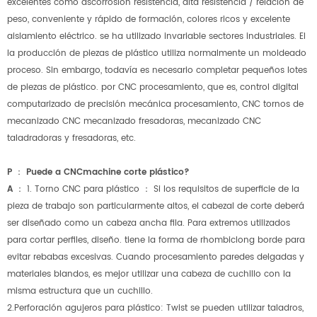
excelentes como ascorrosión resistencia, alta resistencia / relación de
peso, conveniente y rápido de formación, colores ricos y excelente
aislamiento eléctrico. se ha utilizado invariable sectores industriales. El
la producción de piezas de plástico utiliza normalmente un moldeado
proceso. Sin embargo, todavía es necesario completar pequeños lotes
de piezas de plástico. por CNC procesamiento, que es, control digital
computarizado de precisión mecánica procesamiento, CNC tornos de
mecanizado CNC mecanizado fresadoras, mecanizado CNC
taladradoras y fresadoras, etc.
P ： Puede a CNCmachine corte plástico?
A ：
1. Torno CNC para plástico ： Si los requisitos de superficie de la
pieza de trabajo son particularmente altos, el cabezal de corte deberá
ser diseñado como un cabeza ancha fila. Para extremos utilizados
para cortar perfiles, diseño. tiene la forma de rhombiclong borde para
evitar rebabas excesivas. Cuando procesamiento paredes delgadas y
materiales blandos, es mejor utilizar una cabeza de cuchillo con la
misma estructura que un cuchillo.
2.Perforación agujeros para plástico: Twist se pueden utilizar taladros,