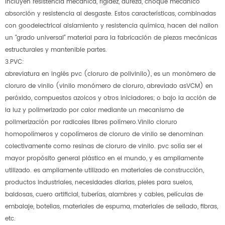
incluyen resistencia mecánica, rigidez, dureza, choque mecánico
absorción y resistencia al desgaste. Estos características, combinadas
con goodelectrical aislamiento y resistencia química, hacen del nailon
un "grado universal" material para la fabricación de piezas mecánicas
estructurales y mantenible partes.
3.PVC:
abreviatura en inglés pvc (cloruro de polivinilo), es un monómero de
cloruro de vinilo (vinilo monómero de cloruro, abreviado asVCM) en
peróxido, compuestos azoicos y otros iniciadores; o bajo la acción de
la luz y polimerizado por calor mediante un mecanismo de
polimerización por radicales libres polímero.Vinilo cloruro
homopolímeros y copolímeros de cloruro de vinilo se denominan
colectivamente como resinas de cloruro de vinilo. pvc solía ser el
mayor propósito general plástico en el mundo, y es ampliamente
utilizado. es ampliamente utilizado en materiales de construcción,
productos industriales, necesidades diarias, pieles para suelos,
baldosas, cuero artificial, tuberías, alambres y cables, películas de
embalaje, botellas, materiales de espuma, materiales de sellado, fibras,
etc.