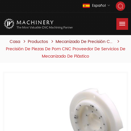
Español
Casa
Productos
Mecanizado De Precisión Cnc
Precisión De Piezas De Pom CNC Proveedor De Servicios De
Mecanizado De Plástico