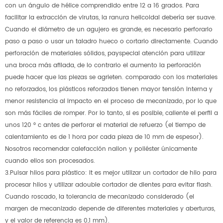
con un ángulo de hélice comprendido entre 12 a 16 grados. Para
facilitar la extracción de virutas, la ranura helicoidal debería ser suave.
Cuando el diámetro de un agujero es grande, es necesario perforarlo
paso a paso o usar un taladro hueco o cortarlo directamente. Cuando
perforación de materiales sólidos, payspecial atención para utilizar
una broca más afilada, de lo contrario el aumento la perforación
puede hacer que las piezas se agrieten. comparado con los materiales
no reforzados, los plásticos reforzados tienen mayor tensión interna y
menor resistencia al impacto en el proceso de mecanizado, por lo que
son más fáciles de romper. Por lo tanto, si es posible, caliente el perfil a
unos 120 ° c antes de perforar el material de refuerzo (el tiempo de
calentamiento es de 1 hora por cada pieza de 10 mm de espesor).
Nosotros recomendar calefacción nailon y poliéster únicamente
cuando ellos son procesados.
3.Pulsar hilos para plástico: It es mejor utilizar un cortador de hilo para
procesar hilos y utilizar adouble cortador de dientes para evitar flash.
Cuando roscado, la tolerancia de mecanizado considerado (el
margen de mecanizado depende de diferentes materiales y aberturas,
y el valor de referencia es 0,1 mm).