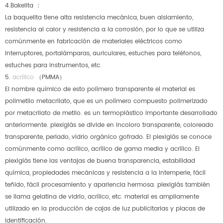
4.Bakelita ：
La baquelita tiene alta resistencia mecánica, buen aislamiento,
resistencia al calor y resistencia a la corrosión, por lo que se utiliza
comúnmente en fabricación de materiales eléctricos como
interruptores, portalámparas, auriculares, estuches para teléfonos,
estuches para instrumentos, etc.
5.
acrílico
（PMMA）
El nombre químico de esto polímero transparente el material es
polimetilo metacrilato, que es un polímero compuesto polimerizado
por metacrilato de metilo. es un termoplástico importante desarrollado
anteriormente. plexiglás se divide en incoloro transparente, coloreado
transparente, perlado, vidrio orgánico gofrado. El plexiglás se conoce
comúnmente como acrílico, acrílico de gama media y acrílico. El
plexiglás tiene las ventajas de buena transparencia, estabilidad
química, propiedades mecánicas y resistencia a la intemperie, fácil
teñido, fácil procesamiento y apariencia hermosa. plexiglás también
se llama gelatina de vidrio, acrílico, etc. material es ampliamente
utilizado en la producción de cajas de luz publicitarias y placas de
identificación.