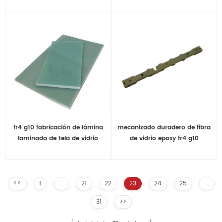
para aplicaciones de
mecanizado cnc
electricidad
fr4 g10 fabricación de lámina
mecanizado duradero de fibra
laminada de tela de vidrio
de vidrio epoxy fr4 g10
epoxi
<<
1
...
21
22
23
24
25
...
31
>>