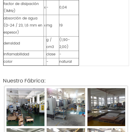
factor de disipación
≤
-
0,04
(1MHz)
absorción de agua
(D-24 / 23, 1,6 mm en
≤
mg
19
espesor)
g /
(1,90-
densidad
cm3
2,00)
inflamabilidad
clase
-
color
-
natural
Nuestro Fábrica: