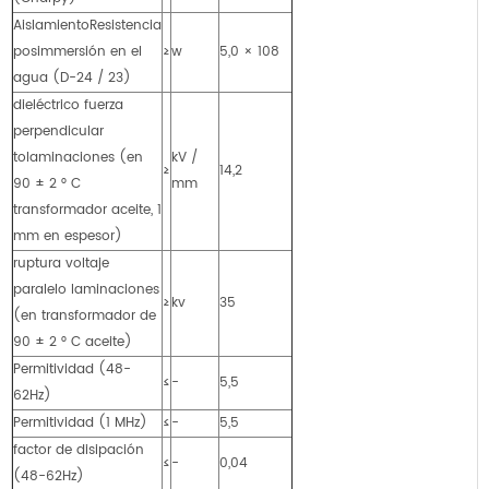
AislamientoResistencia
posimmersión en el
≥
w
5,0 × 108
agua (D-24 / 23)
dieléctrico fuerza
perpendicular
tolaminaciones (en
kV /
≥
14,2
90 ± 2 ° C
mm
transformador aceite, 1
mm en espesor)
ruptura voltaje
paralelo laminaciones
≥
kv
35
(en transformador de
90 ± 2 ° C aceite)
Permitividad (48-
≤
-
5,5
62Hz)
Permitividad (1 MHz)
≤
-
5,5
factor de disipación
≤
-
0,04
(48-62Hz)