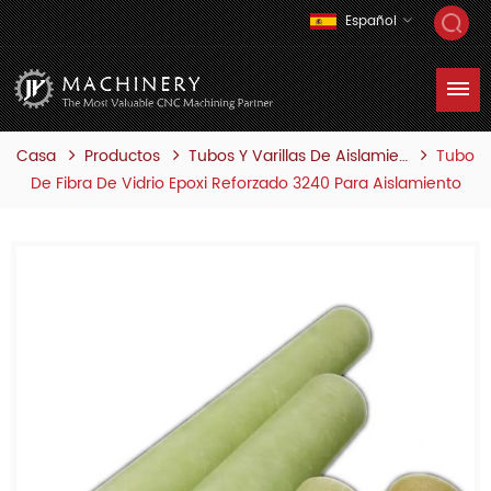
Español
Casa
Productos
Tubo
Tubos Y Varillas De Aislamiento
De Fibra De Vidrio Epoxi Reforzado 3240 Para Aislamiento