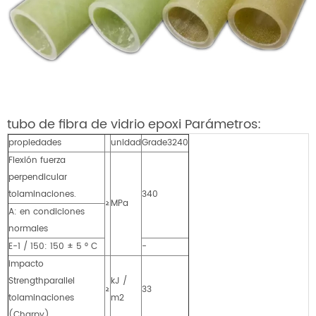
tubo de fibra de vidrio epoxi Parámetros:
propiedades
unidad
Grade3240
Flexión fuerza
perpendicular
tolaminaciones.
340
≥
MPa
A: en condiciones
normales
E-1 / 150: 150 ± 5 ° C
-
impacto
Strengthparallel
kJ /
≥
33
tolaminaciones
m2
(Charpy)