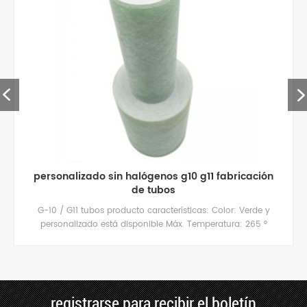
personalizado sin halógenos g10 g11 fabricación
de tubos
G-10 / G11 tubos producto características: Color: Verde y
personalizado está disponible Máx. Temperatura: 265 °
Ftracción Resistencia: 35,000-50,000 psi (Excelente)
impacto Fuerza: 5,5-12 pies-libras / pulg. (Excelente)
Dureza: rockwell M110 (Extra Duro)
registrarse para recibir el boletín