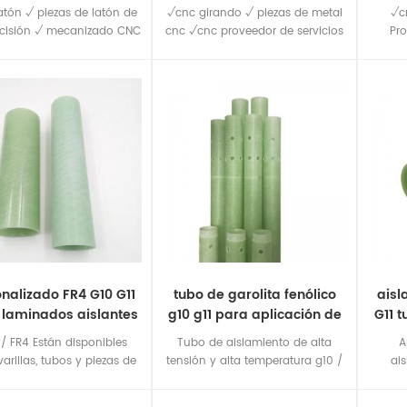
de alta precisión
alta precisión
p
atón √ piezas de latón de
√cnc girando √ piezas de metal
√c
ecisión √ mecanizado CNC
cnc √cnc proveedor de servicios
Pro
re para varias piezas de
de torneado
latón.
nalizado FR4 G10 G11
tubo de garolita fenólico
aisl
 laminados aislantes
g10 g11 para aplicación de
G11 t
ara aplicaciones
transformador
epox
/ FR4 Están disponibles
Tubo de aislamiento de alta
A
eléctricas
varillas, tubos y piezas de
tensión y alta temperatura g10 /
ai
uinaria. G10, FR4, G11 Los
g11 / fr4 tubo de fibra de vidrio
el
s compuestos de epoxi
epoxi g10 g11 libre de halógeno
reve