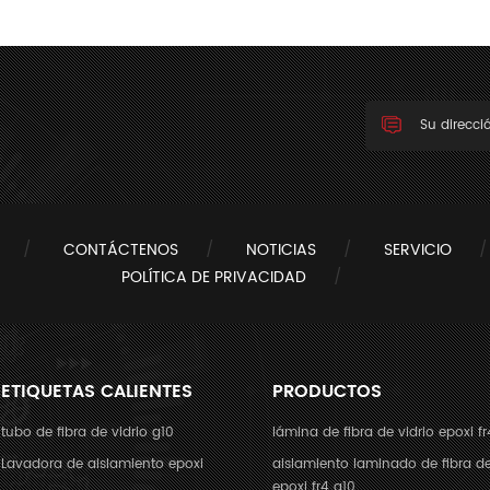
y sumergir en aceite del
transformador
CONTÁCTENOS
NOTICIAS
SERVICIO
POLÍTICA DE PRIVACIDAD
ETIQUETAS CALIENTES
PRODUCTOS
tubo de fibra de vidrio g10
lámina de fibra de vidrio epoxi fr
Lavadora de aislamiento epoxi
aislamiento laminado de fibra de
epoxi fr4 g10