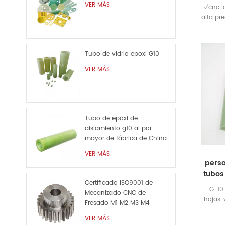
VER MÁS
√cnc l
alta pr
de cob
Tubo de vidrio epoxi G10
VER MÁS
Tubo de epoxi de
aislamiento g10 al por
mayor de fábrica de China
VER MÁS
perso
tubos
Certificado ISO9001 de
p
G-10 
Mecanizado CNC de
hojas, 
Fresado M1 M2 M3 M4
JY Maq
Personalizado de Metal de
VER MÁS
tubo
la Pieza de Repuesto