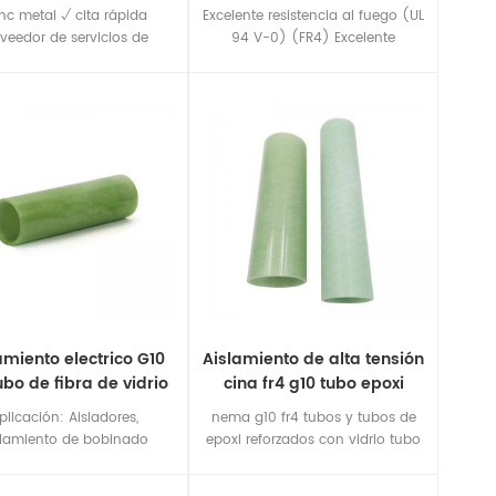
resupuesto rápido
nc metal √ cita rápida
Excelente resistencia al fuego (UL
veedor de servicios de
94 V-0) (FR4) Excelente
mecanizado √cnc
resistencia a la tensión (fuerza
eléctrica ≥16KV / mm) Excelente
rendimiento de absorción de
agua (tasa de absorción de
agua ≤0,2%) Excelente resistencia
al choque térmico (temperatura
de trabajo de -273 ℃ a +155 ℃)
Excelente rendimiento de
procesamiento mecánico y alta
tasa de procesamiento
automático
amiento electrico G10
Aislamiento de alta tensión
ubo de fibra de vidrio
cina fr4 g10 tubo epoxi
i Para aplicación de
plicación: Aisladores,
nema g10 fr4 tubos y tubos de
alto voltaje
slamiento de bobinado
epoxi reforzados con vidrio tubo
éctrico, aislamiento de
de fibra de vidrio hueco g10 de
stimiento de alambre de
superficie lisa China alto