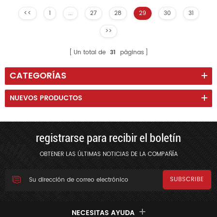
<<
1
...
27
28
29
30
31
>>
Un total de
31
páginas
CATEGORÍAS
NUEVOS PRODUCTOS
registrarse para recibir el boletín
OBTENER LAS ÚLTIMAS NOTICIAS DE LA COMPAÑÍA
NECESITAS AYUDA