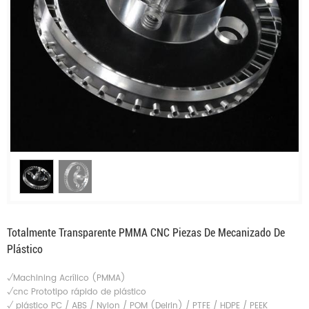
Totalmente Transparente PMMA CNC Piezas De Mecanizado De
Plástico
√Machining Acrílico (PMMA)
√cnc Prototipo rápido de plástico
√
plástico PC / ABS / Nylon / POM (Delrin) / PTFE / HDPE / PEEK