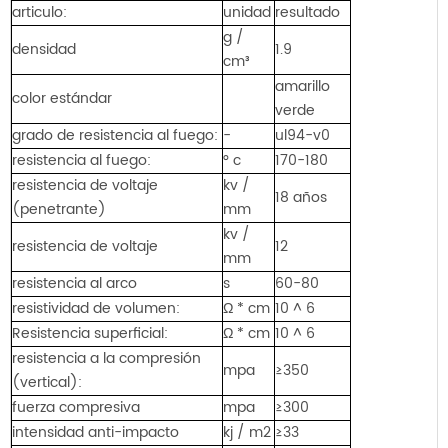
articulo:
unidad
resultado
g /
densidad
1.9
cm³
amarillo
color estándar
verde
grado de resistencia al fuego:
-
ul94-v0
resistencia al fuego:
° c
170-180
resistencia de voltaje
kv /
18 años
(penetrante)
mm
kv /
resistencia de voltaje
12
mm
resistencia al arco
s
60-80
resistividad de volumen:
Ω * cm
10 ^ 6
Resistencia superficial:
Ω * cm
10 ^ 6
resistencia a la compresión
mpa
≥350
(vertical):
fuerza compresiva
mpa
≥300
intensidad anti-impacto
kj / m2
≥33