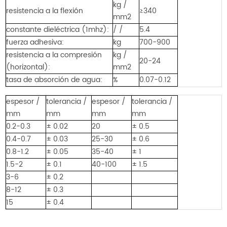
kg /
resistencia a la flexión
≥340
mm2
constante dieléctrica (1mhz):
/ /
5.4
fuerza adhesiva:
kg
700-900
resistencia a la compresión
kg /
20-24
(horizontal):
mm2
tasa de absorción de agua:
%
0.07-0.12
espesor /
tolerancia /
espesor /
tolerancia /
mm
mm
mm
mm
0.2-0.3
± 0.02
20
± 0.5
0.4-0.7
± 0.03
25-30
± 0.6
0.8-1.2
± 0.05
35-40
± 1
1.5-2
± 0.1
40-100
± 1.5
3-6
± 0.2
8-12
± 0.3
15
± 0.4