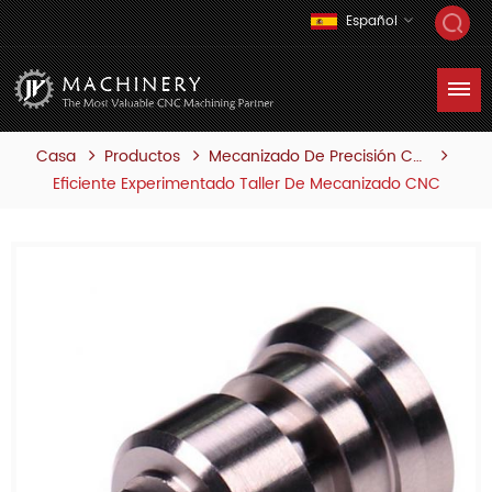
Español
Casa
Productos
Mecanizado De Precisión Cnc
Eficiente Experimentado Taller De Mecanizado CNC