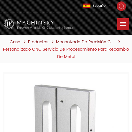
Español
Casa
Productos
Mecanizado De Precisión Cnc
Personalizado CNC Servicio De Procesamiento Para Recambio
De Metal