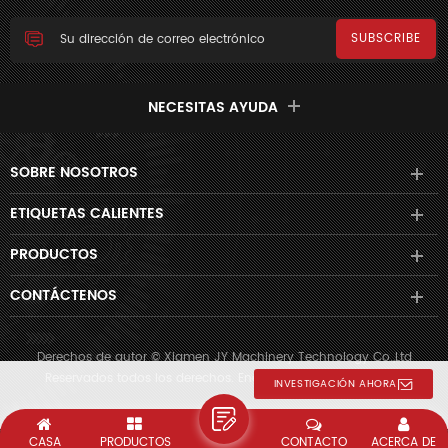
NECESITAS AYUDA
SOBRE NOSOTROS
ETIQUETAS CALIENTES
PRODUCTOS
CONTÁCTENOS
Derechos de autor © Xiamen JY Machinery Technology Co.,Ltd
Reservados todos los derechos. Energizado por
dyyseo.com
INVESTIGACIÓN AHORA
CASA
PRODUCTOS
CONTACTO
ACERCA DE