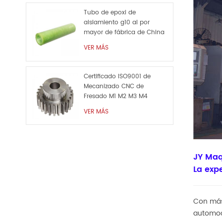
Tubo de epoxi de
aislamiento g10 al por
mayor de fábrica de China
VER MÁS
Certificado ISO9001 de
Mecanizado CNC de
Fresado M1 M2 M3 M4
Personalizado de Metal de
VER MÁS
la Pieza de Repuesto
JY Maq
La expe
Con más 
automoci