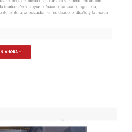
uye el acero, el plástico, el aluminio y el acero inoxidable.
 fabricación incluyen el fresado, torneado, ingeniería,
ento, pintura, anodización, el moldeado, el diseño y la marca
ÓN AHORA