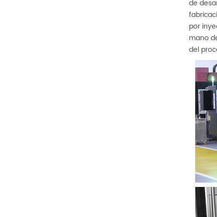
de desar
fabricac
por inye
mano de 
del proc