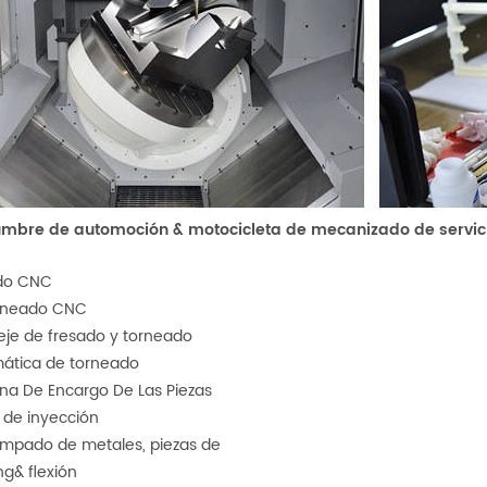
umbre de automoción & motocicleta de mecanizado de servic
do CNC
rneado CNC
eje de fresado y torneado
ática de torneado
na De Encargo De Las Piezas
 de inyección
tampado de metales, piezas de
g& flexión