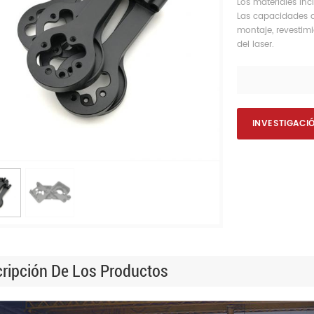
Los materiales incl
Las capacidades de
montaje, revestimi
del laser.
INVESTIGACI
ripción De Los Productos