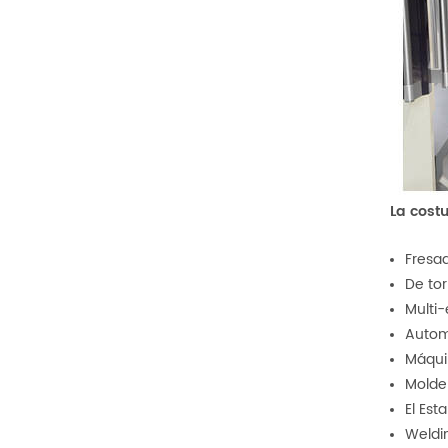
La cost
Fresa
De to
Multi-
Autom
Máqui
Molde
El Es
Weldin