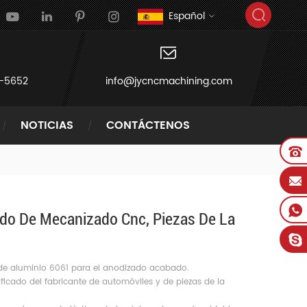
Español
-5652
info@jycncmachining.com
NOTICIAS
CONTÁCTENOS
ado De Mecanizado Cnc, Piezas De La
e aluminio 6061 para el anodizado acabado.
ificado del fabricante de automóviles y de piezas de la