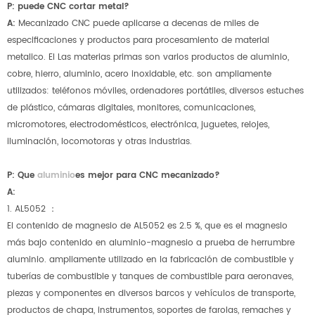
P: puede CNC cortar metal?
A:
Mecanizado CNC puede aplicarse a decenas de miles de
especificaciones y productos para procesamiento de material
metalico. El Las materias primas son varios productos de aluminio,
cobre, hierro, aluminio, acero inoxidable, etc. son ampliamente
utilizados: teléfonos móviles, ordenadores portátiles, diversos estuches
de plástico, cámaras digitales, monitores, comunicaciones,
micromotores, electrodomésticos, electrónica, juguetes, relojes,
iluminación, locomotoras y otras industrias.
P: Que
aluminio
es mejor para CNC mecanizado?
A:
1. AL5052 ：
El contenido de magnesio de AL5052 es 2.5 %, que es el magnesio
más bajo contenido en aluminio-magnesio a prueba de herrumbre
aluminio. ampliamente utilizado en la fabricación de combustible y
tuberías de combustible y tanques de combustible para aeronaves,
piezas y componentes en diversos barcos y vehículos de transporte,
productos de chapa, instrumentos, soportes de farolas, remaches y