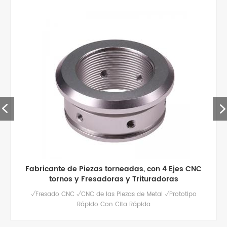
e Piezas torneadas, con 4 Ejes CNC
piezas de alum
 y Fresadoras y Trituradoras
cal
√CNC de las Piezas de Metal √Prototipo
Servicio de fresa
Rápido Con Cita Rápida
aluminio persona
tratamient