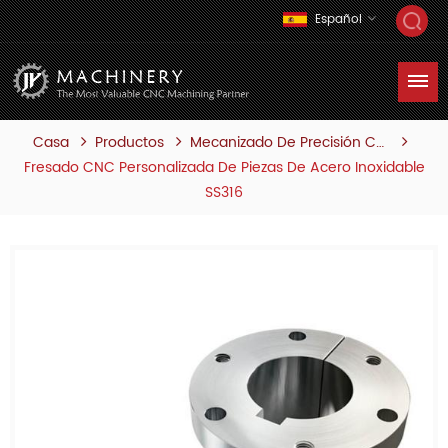
Español
Casa
Productos
Mecanizado De Precisión Cnc
Fresado CNC Personalizada De Piezas De Acero Inoxidable
SS316