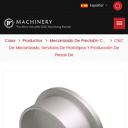
Español
Casa
Productos
CNC
Mecanizado De Precisión Cnc
De Mecanizado, Servicios De Prototipos Y Producción De
Piezas De