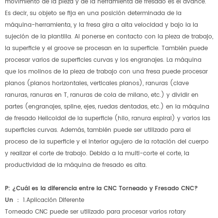
movimiento de la pieza y de la herramienta de fresado es el avance.
Es decir, su objeto se fija en una posición determinada de la
máquina-herramienta, y la fresa gira a alta velocidad y bajo la la
sujeción de la plantilla. Al ponerse en contacto con la pieza de trabajo,
la superficie y el groove se procesan en la superficie. También puede
procesar varios de superficies curvas y los engranajes. La máquina
que los molinos de la pieza de trabajo con una fresa puede procesar
planos (planos horizontales, verticales planos), ranuras (clave
ranuras, ranuras en T, ranuras de cola de milano, etc.) y dividir en
partes (engranajes, spline, ejes, ruedas dentadas, etc.) en la máquina
de fresado Helicoidal de la superficie (hilo, ranura espiral) y varios las
superficies curvas. Además, también puede ser utilizado para el
proceso de la superficie y el interior agujero de la rotación del cuerpo
y realizar el corte de trabajo. Debido a la multi-corte el corte, la
productividad de la máquina de fresado es alta.
P: ¿Cuál es la diferencia entre la CNC Torneado y Fresado CNC?
Un
：
1.Aplicación Diferente
Torneado CNC puede ser utilizado para procesar varios rotary