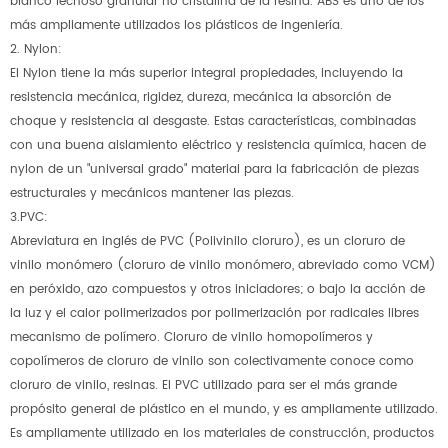
blanco lechoso granular no cristalina de la resina. ABS es uno de los
más ampliamente utilizados los plásticos de ingeniería.
2. Nylon:
El Nylon tiene la más superior integral propiedades, incluyendo la
resistencia mecánica, rigidez, dureza, mecánica la absorción de
choque y resistencia al desgaste. Estas características, combinadas
con una buena aislamiento eléctrico y resistencia química, hacen de
nylon de un "universal grado" material para la fabricación de piezas
estructurales y mecánicos mantener las piezas.
3.PVC:
Abreviatura en inglés de PVC (Polivinilo cloruro), es un cloruro de
vinilo monómero (cloruro de vinilo monómero, abreviado como VCM)
en peróxido, azo compuestos y otros iniciadores; o bajo la acción de
la luz y el calor polimerizados por polimerización por radicales libres
mecanismo de polímero. Cloruro de vinilo homopolímeros y
copolímeros de cloruro de vinilo son colectivamente conoce como
cloruro de vinilo, resinas. El PVC utilizado para ser el más grande
propósito general de plástico en el mundo, y es ampliamente utilizado.
Es ampliamente utilizado en los materiales de construcción, productos