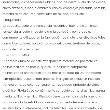
industriales, las necesidades diarias, piso de cuero, suelo de baldosas,
cuero artificial, tubos, alambres y cables, embalajes películas, botellas,
materiales de espuma, materiales de sellado, fibras, etc.
4.Baquelita：
La baquelita tiene alta resistencia mecánica, buena aislamiento,
resistencia al calor y resistencia a la corrosión, por lo que es
comúnmente utilizado en la fabricación de materiales eléctricos tales
como interruptores, portalámparas, auriculares, teléfono de casos,
casos de instrumento, etc.
5.
Acrílico
（PMMA）
El nombre químico de este transparente material de polímero es
polimetacrilato de metilo, que es un polímero compuesto
polimerizados por metacrilato de metilo. Se trata de un importante
termoplástico desarrollado anterior. Plexiglás se divide en incoloro
transparente, de color transparente, nacarados, grabado de vidrio
orgánico. Plexiglás es comúnmente conocido como el acrílico, gama
media acrílico y acrílico. Plexiglás tiene las ventajas de la buena la
transparencia, la estabilidad química, propiedades mecánicas y
resistencia a la intemperie, fácil de teñir, fácil de procesamiento, y el