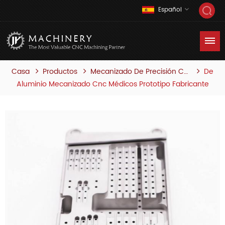
Español
Casa
Productos
De
Mecanizado De Precisión Cnc
Aluminio Mecanizado Cnc Médicos Prototipo Fabricante